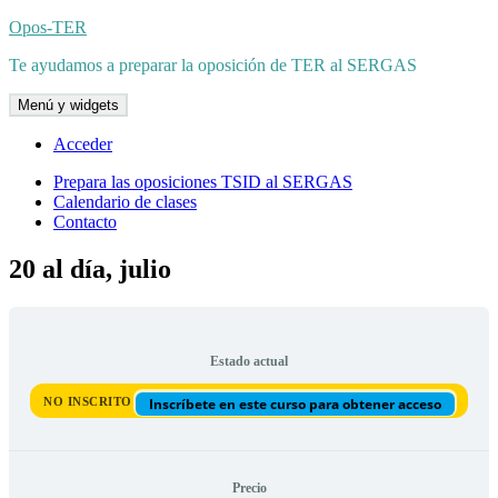
Saltar
Opos-TER
al
Te ayudamos a preparar la oposición de TER al SERGAS
contenido
Menú y widgets
Acceder
Prepara las oposiciones TSID al SERGAS
Calendario de clases
Contacto
20 al día, julio
Estado actual
NO INSCRITO
Inscríbete en este curso para obtener acceso
Precio